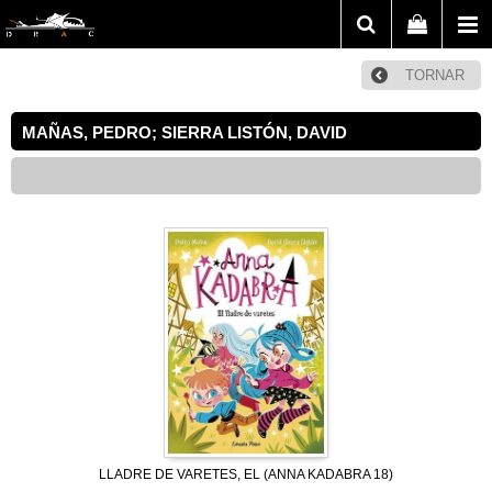
TORNAR
MAÑAS, PEDRO; SIERRA LISTÓN, DAVID
LLADRE DE VARETES, EL (ANNA KADABRA 18)