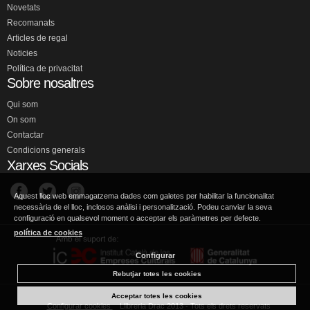
Novetats
Recomanats
Articles de regal
Noticies
Política de privacitat
Sobre nosaltres
Qui som
On som
Contactar
Condicions generals
Xarxes Socials
Aquest lloc web emmagatzema dades com galetes per habilitar la funcionalitat
necessària de el lloc, inclosos anàlisi i personalització. Podeu canviar la seva
configuració en qualsevol moment o acceptar els paràmetres per defecte.
política de cookies
Configurar
Rebutjar totes les cookies
Acceptar totes les cookies
Configurar cookies
Llibreria Drac 2013 - Tots els drets reservats