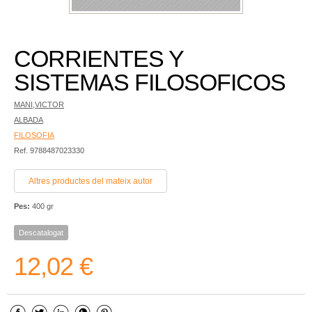
CORRIENTES Y
SISTEMAS FILOSOFICOS
MANI,VICTOR
ALBADA
FILOSOFIA
Ref. 9788487023330
Altres productes del mateix autor
Pes:
400 gr
Descatalogat
12,02 €