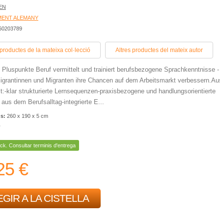
EN
MENT ALEMANY
060203789
 productes de la mateixa col·lecció
Altres productes del mateix autor
 Pluspunkte Beruf vermittelt und trainiert berufsbezogene Sprachkenntnisse -
grantinnen und Migranten ihre Chancen auf dem Arbeitsmarkt verbessern.Au
t:-klar strukturierte Lernsequenzen-praxisbezogene und handlungsorientierte
aus dem Berufsalltag-integrierte E...
ns:
260 x 190 x 5 cm
r
ck. Consultar terminis d'entrega
25 €
GIR A LA CISTELLA