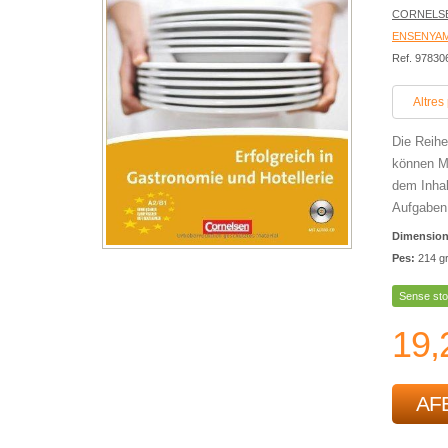
CORNELS
ENSENYA
Ref. 9783
Altres
Die Reihe
können Mi
dem Inhal
Aufgaben 
Dimensio
Pes:
214 g
Sense sto
19,
AFE