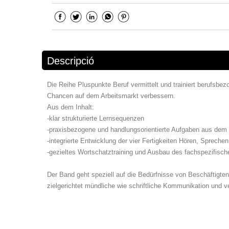
Descripció
Die Reihe Pluspunkte Beruf vermittelt und trainiert berufsb
Chancen auf dem Arbeitsmarkt verbessern.
Aus dem Inhalt:
-klar strukturierte Lernsequenzen
-praxisbezogene und handlungsorientierte Aufgaben aus dem 
-integrierte Entwicklung der vier Fertigkeiten Hören, Sprech
-gezieltes Wortschatztraining und Ausbau des fachspezifisc
Der Band geht speziell auf die Bedürfnisse von Beschäftigten
zielgerichtet mündliche wie schriftliche Kommunikation und 