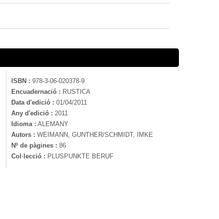
ISBN :
978-3-06-020378-9
Encuadernació :
RUSTICA
Data d'edició :
01/04/2011
Any d'edició :
2011
Idioma :
ALEMANY
Autors :
WEIMANN, GUNTHER/SCHMIDT, IMKE
Nº de pàgines :
86
Col·lecció :
PLUSPUNKTE BERUF