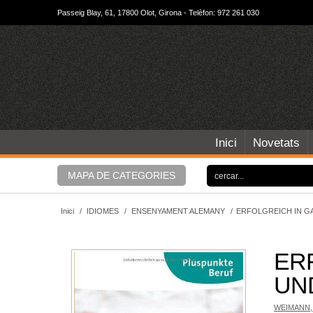
Passeig Blay, 61, 17800 Olot, Girona - Telèfon: 972 261 030
Inici
Novetats
MAPA DE CATEGORIES
Inici
/
IDIOMES
/
ENSENYAMENT ALEMANY
/
ERFOLGREICH IN G
ER
UN
WEIMANN,