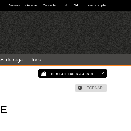
Qui som
On som
Contactar
ES
CAT
El meu compte
les de regal
Jocs
No hi ha productes a la cistella
TORNAR
IE