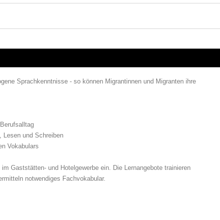
ezogene Sprachkenntnisse - so können Migrantinnen und Migranten ihre
Berufsalltag
en, Lesen und Schreiben
hen Vokabulars
 im Gaststätten- und Hotelgewerbe ein. Die Lernangebote trainieren
vermitteln notwendiges Fachvokabular.