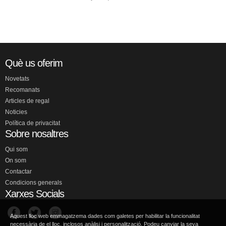
Què us oferim
Novetats
Recomanats
Articles de regal
Noticies
Política de privacitat
Sobre nosaltres
Qui som
On som
Contactar
Condicions generals
Xarxes Socials
Aquest lloc web emmagatzema dades com galetes per habilitar la funcionalitat
necessària de el lloc, inclosos anàlisi i personalització. Podeu canviar la seva