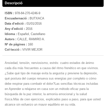
Descripció
ISBN :
978-84-270-4246-9
Encuadernació :
BUTXACA
Data d'edició :
01/01/2016
Any d'edició :
2016
Idioma :
Español, Castellano
Autors :
CALLE, RAMIRO A.
Nº de pàgines :
160
Col·lecció :
VIVIR MEJOR
Ansiedad, tensión, nerviosismo, estrés: cuatro estados de ánimo
cada día más frecuentes a causa del ritmo frenético en que vivimos.
¿Sabe qué tipo de masaje evita la angustia y previene la depresión,
qué postura del cuerpo renueva sus energías por completo o cómo
debe respirar para combatir el dolor?Las sencillas técnicas incluidas
en Aprender a relajarse en casa son un método eficaz para la
búsqueda de la paz interior, la armonía emocional y la salud
física.Más de cien ejercicios, explicados paso a paso, para que usted
alcance sin esfuerzo un mayor equilibrio en su vida.