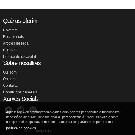
Què us oferim
Novetats
Recomanats
Articles de regal
Noticies
Política de privacitat
Sobre nosaltres
Qui som
On som
Contactar
Condicions generals
Xarxes Socials
Aquest lloc web emmagatzema dades com galetes per habilitar la funcionalitat
necessària de el lloc, inclosos anàlisi i personalització. Podeu canviar la seva
configuració en qualsevol moment o acceptar els paràmetres per defecte.
política de cookies