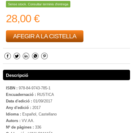
Sense stock. Consultar terminis d'entrega
28,00 €
AFEGIR A LA CISTELLA
Descripció
ISBN :
978-84-9743-785-1
Encuadernació :
RUSTICA
Data d'edició :
01/09/2017
Any d'edició :
2017
Idioma :
Español, Castellano
Autors :
VV.AA.
Nº de pàgines :
336