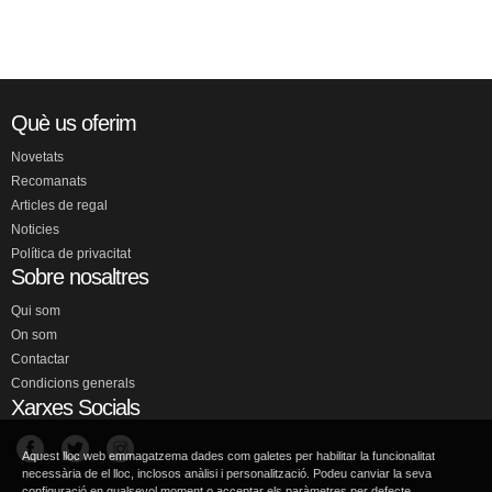
Què us oferim
Novetats
Recomanats
Articles de regal
Noticies
Política de privacitat
Sobre nosaltres
Qui som
On som
Contactar
Condicions generals
Xarxes Socials
Aquest lloc web emmagatzema dades com galetes per habilitar la funcionalitat
necessària de el lloc, inclosos anàlisi i personalització. Podeu canviar la seva
configuració en qualsevol moment o acceptar els paràmetres per defecte.