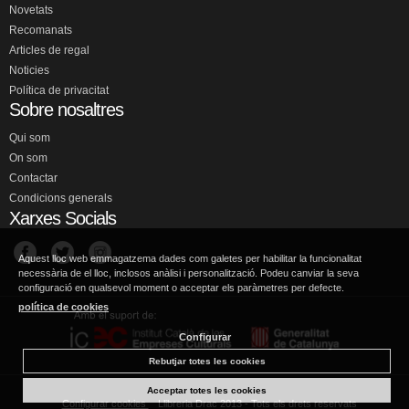
Novetats
Recomanats
Articles de regal
Noticies
Política de privacitat
Sobre nosaltres
Qui som
On som
Contactar
Condicions generals
Xarxes Socials
Aquest lloc web emmagatzema dades com galetes per habilitar la funcionalitat
necessària de el lloc, inclosos anàlisi i personalització. Podeu canviar la seva
configuració en qualsevol moment o acceptar els paràmetres per defecte.
política de cookies
Configurar
Rebutjar totes les cookies
Acceptar totes les cookies
Configurar cookies
Llibreria Drac 2013 - Tots els drets reservats