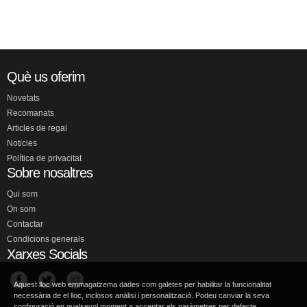
Què us oferim
Novetats
Recomanats
Articles de regal
Noticies
Política de privacitat
Sobre nosaltres
Qui som
On som
Contactar
Condicions generals
Xarxes Socials
Aquest lloc web emmagatzema dades com galetes per habilitar la funcionalitat
necessària de el lloc, inclosos anàlisi i personalització. Podeu canviar la seva
configuració en qualsevol moment o acceptar els paràmetres per defecte.