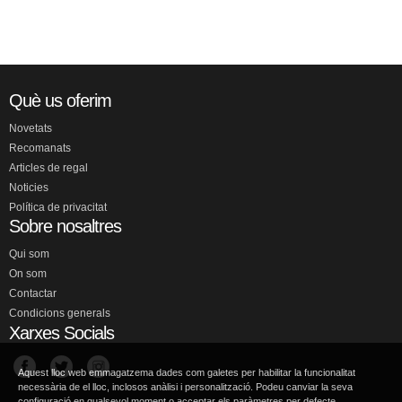
Què us oferim
Novetats
Recomanats
Articles de regal
Noticies
Política de privacitat
Sobre nosaltres
Qui som
On som
Contactar
Condicions generals
Xarxes Socials
Aquest lloc web emmagatzema dades com galetes per habilitar la funcionalitat
necessària de el lloc, inclosos anàlisi i personalització. Podeu canviar la seva
configuració en qualsevol moment o acceptar els paràmetres per defecte.