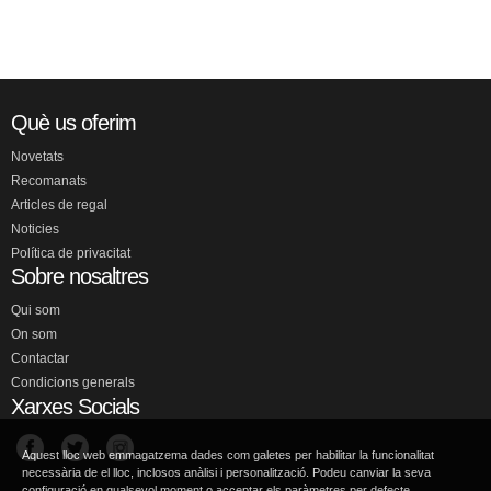
Què us oferim
Novetats
Recomanats
Articles de regal
Noticies
Política de privacitat
Sobre nosaltres
Qui som
On som
Contactar
Condicions generals
Xarxes Socials
Aquest lloc web emmagatzema dades com galetes per habilitar la funcionalitat
necessària de el lloc, inclosos anàlisi i personalització. Podeu canviar la seva
configuració en qualsevol moment o acceptar els paràmetres per defecte.