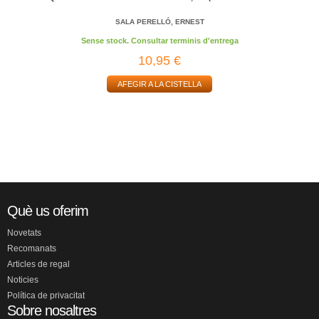
SALA PERELLÓ, ERNEST
Sense stock. Consultar terminis d'entrega
10,95 €
AFEGIR A LA CISTELLA
Què us oferim
Novetats
Recomanats
Articles de regal
Noticies
Política de privacitat
Sobre nosaltres