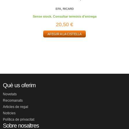
EFA, RICARD
Sense stock. Consultar terminis d'entrega
20,50 €
AFEGIR A LA CISTELLA
Què us oferim
Novetats
Recomanats
Articles de regal
Noticies
Política de privacitat
Sobre nosaltres