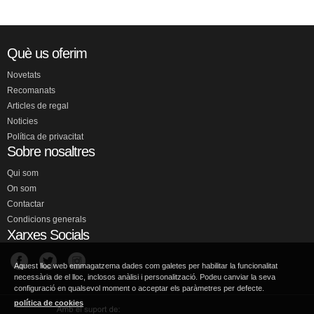
Què us oferim
Novetats
Recomanats
Articles de regal
Noticies
Política de privacitat
Sobre nosaltres
Qui som
On som
Contactar
Condicions generals
Xarxes Socials
Aquest lloc web emmagatzema dades com galetes per habilitar la funcionalitat
necessària de el lloc, inclosos anàlisi i personalització. Podeu canviar la seva
configuració en qualsevol moment o acceptar els paràmetres per defecte.
política de cookies