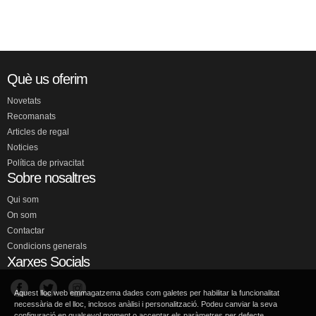
Què us oferim
Novetats
Recomanats
Articles de regal
Noticies
Política de privacitat
Sobre nosaltres
Qui som
On som
Contactar
Condicions generals
Xarxes Socials
Aquest lloc web emmagatzema dades com galetes per habilitar la funcionalitat
necessària de el lloc, inclosos anàlisi i personalització. Podeu canviar la seva
configuració en qualsevol moment o acceptar els paràmetres per defecte.