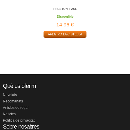
PRESTON, PAUL
Disponible
14,96 €
AFEGIR A LA CISTELLA
Què us oferim
Novetats
Recomanats
Articles de regal
Noticies
Política de privacitat
Sobre nosaltres