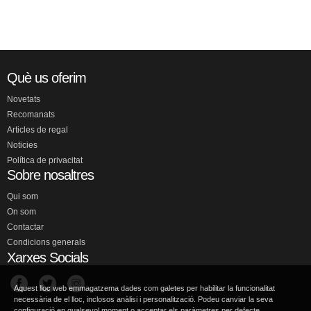
Què us oferim
Novetats
Recomanats
Articles de regal
Noticies
Política de privacitat
Sobre nosaltres
Qui som
On som
Contactar
Condicions generals
Xarxes Socials
Aquest lloc web emmagatzema dades com galetes per habilitar la funcionalitat
necessària de el lloc, inclosos anàlisi i personalització. Podeu canviar la seva
configuració en qualsevol moment o acceptar els paràmetres per defecte.