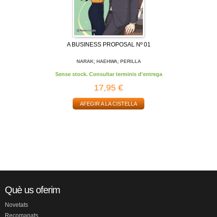
A BUSINESS PROPOSAL Nº 01
NARAK; HAEHWA; PERILLA
Sense stock. Consultar terminis d'entrega
17,95 €
AFEGIR A LA CISTELLA
Què us oferim
Novetats
Recomanats