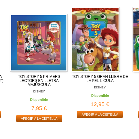
A
TOY STORY 5 PRIMERS
TOY STORY 5 GRAN LLIBRE DE
Y)
LECTORS EN LLETRA
LA PEL·LÍCULA
MAJÚSCULA
DISNEY
DISNEY
Disponible
Disponible
12,95 €
7,95 €
AFEGIR A LA CISTELLA
AFEGIR A LA CISTELLA