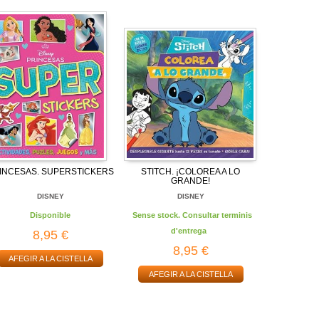
INCESAS. SUPERSTICKERS
STITCH. ¡COLOREA A LO
GRANDE!
DISNEY
DISNEY
Disponible
Sense stock. Consultar terminis
d'entrega
8,95 €
8,95 €
AFEGIR A LA CISTELLA
AFEGIR A LA CISTELLA