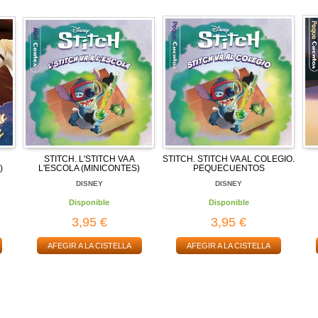
STITCH. L'STITCH VA A
STITCH. STITCH VA AL COLEGIO.
)
L'ESCOLA (MINICONTES)
PEQUECUENTOS
DISNEY
DISNEY
Disponible
Disponible
3,95 €
3,95 €
AFEGIR A LA CISTELLA
AFEGIR A LA CISTELLA