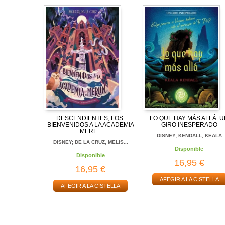
DESCENDIENTES, LOS.
LO QUE HAY MÁS ALLÁ. 
BIENVENIDOS A LA ACADEMIA
GIRO INESPERADO
MERL...
DISNEY; KENDALL, KEALA
DISNEY; DE LA CRUZ, MELIS...
Disponible
Disponible
16,95 €
16,95 €
AFEGIR A LA CISTELLA
AFEGIR A LA CISTELLA