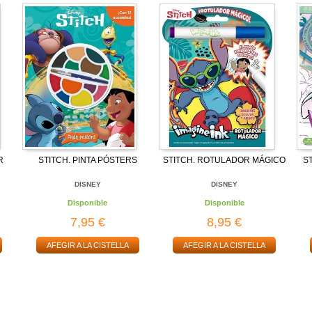
R
STITCH. PINTA PÓSTERS
STITCH. ROTULADOR MÁGICO
ST
DISNEY
DISNEY
Disponible
Disponible
7,95 €
8,95 €
AFEGIR A LA CISTELLA
AFEGIR A LA CISTELLA