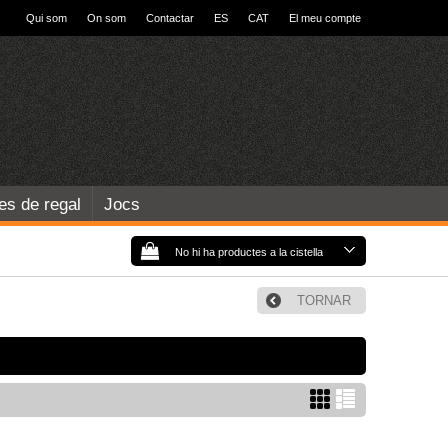
Qui som
On som
Contactar
ES
CAT
El meu compte
les de regal
Jocs
No hi ha productes a la cistella
TORNAR