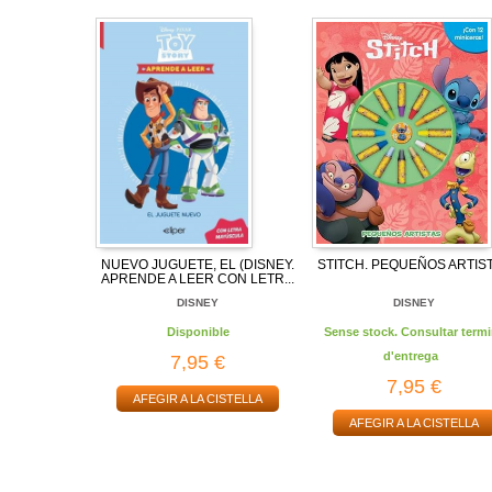
NUEVO JUGUETE, EL (DISNEY.
STITCH. PEQUEÑOS ARTIS
APRENDE A LEER CON LETR...
DISNEY
DISNEY
Disponible
Sense stock. Consultar termi
d'entrega
7,95 €
7,95 €
AFEGIR A LA CISTELLA
AFEGIR A LA CISTELLA