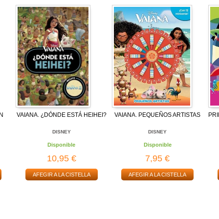
UN
VAIANA. ¿DÓNDE ESTÁ HEIHEI?
VAIANA. PEQUEÑOS ARTISTAS
PR
DISNEY
DISNEY
Disponible
Disponible
10,95 €
7,95 €
AFEGIR A LA CISTELLA
AFEGIR A LA CISTELLA