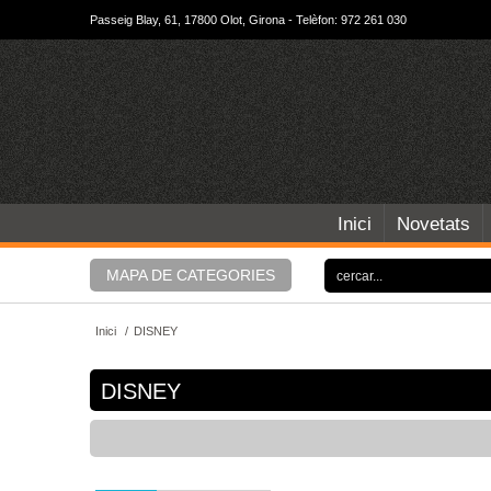
Passeig Blay, 61, 17800 Olot, Girona - Telèfon: 972 261 030
Inici
Novetats
MAPA DE CATEGORIES
Inici
/
DISNEY
DISNEY