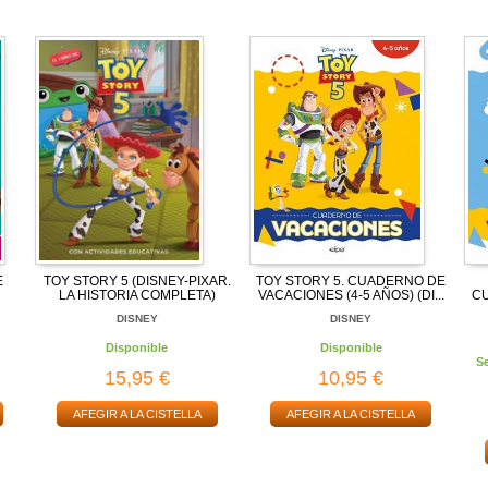
E
TOY STORY 5 (DISNEY-PIXAR.
TOY STORY 5. CUADERNO DE
LA HISTORIA COMPLETA)
VACACIONES (4-5 AÑOS) (DI...
C
DISNEY
DISNEY
Disponible
Disponible
S
15,95 €
10,95 €
AFEGIR A LA CISTELLA
AFEGIR A LA CISTELLA