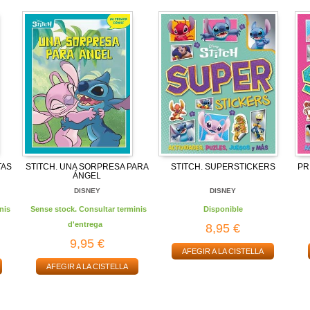
TAS
STITCH. UNA SORPRESA PARA
STITCH. SUPERSTICKERS
PR
ÁNGEL
DISNEY
DISNEY
nis
Sense stock. Consultar terminis
Disponible
d'entrega
8,95 €
9,95 €
AFEGIR A LA CISTELLA
AFEGIR A LA CISTELLA