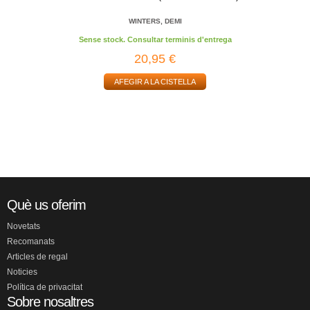
WINTERS, DEMI
Sense stock. Consultar terminis d'entrega
20,95 €
AFEGIR A LA CISTELLA
Què us oferim
Novetats
Recomanats
Articles de regal
Noticies
Política de privacitat
Sobre nosaltres