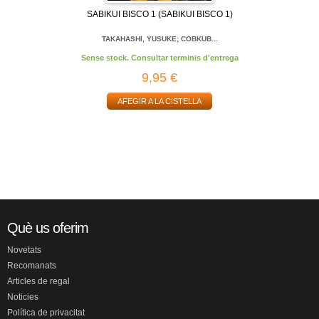
SABIKUI BISCO 1 (SABIKUI BISCO 1)
TAKAHASHI, YUSUKE; COBKUB...
Sense stock. Consultar terminis d'entrega
9,95 €
AFEGIR A LA CISTELLA
Què us oferim
Novetats
Recomanats
Articles de regal
Noticies
Política de privacitat