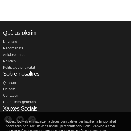
Què us oferim
Novetats
Recomanats
Articles de regal
Noticies
Política de privacitat
Sobre nosaltres
Qui som
On som
Contactar
Condicions generals
Xarxes Socials
Aquest lloc web emmagatzema dades com galetes per habilitar la funcionalitat
necessària de el lloc, inclosos anàlisi i personalització. Podeu canviar la seva
configuració en qualsevol moment o acceptar els paràmetres per defecte.