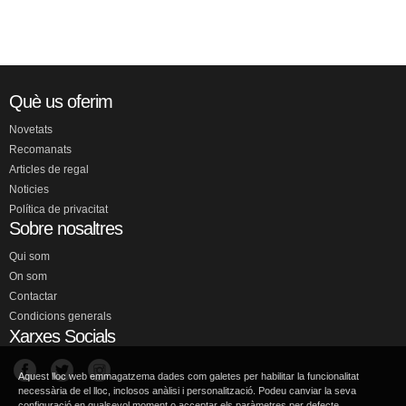
Què us oferim
Novetats
Recomanats
Articles de regal
Noticies
Política de privacitat
Sobre nosaltres
Qui som
On som
Contactar
Condicions generals
Xarxes Socials
Aquest lloc web emmagatzema dades com galetes per habilitar la funcionalitat
necessària de el lloc, inclosos anàlisi i personalització. Podeu canviar la seva
configuració en qualsevol moment o acceptar els paràmetres per defecte.