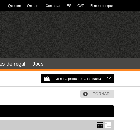
Qui som
On som
Contactar
ES
CAT
El meu compte
les de regal
Jocs
No hi ha productes a la cistella
TORNAR