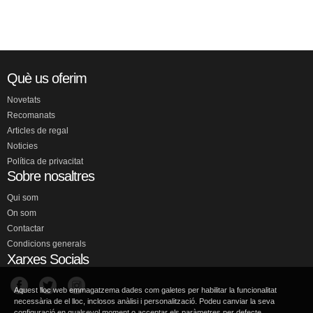
Què us oferim
Novetats
Recomanats
Articles de regal
Noticies
Política de privacitat
Sobre nosaltres
Qui som
On som
Contactar
Condicions generals
Xarxes Socials
Aquest lloc web emmagatzema dades com galetes per habilitar la funcionalitat
necessària de el lloc, inclosos anàlisi i personalització. Podeu canviar la seva
configuració en qualsevol moment o acceptar els paràmetres per defecte.