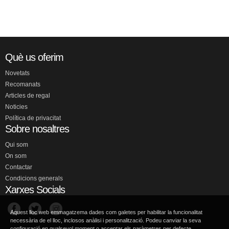
Què us oferim
Novetats
Recomanats
Articles de regal
Noticies
Política de privacitat
Sobre nosaltres
Qui som
On som
Contactar
Condicions generals
Xarxes Socials
Aquest lloc web emmagatzema dades com galetes per habilitar la funcionalitat
necessària de el lloc, inclosos anàlisi i personalització. Podeu canviar la seva
configuració en qualsevol moment o acceptar els paràmetres per defecte.