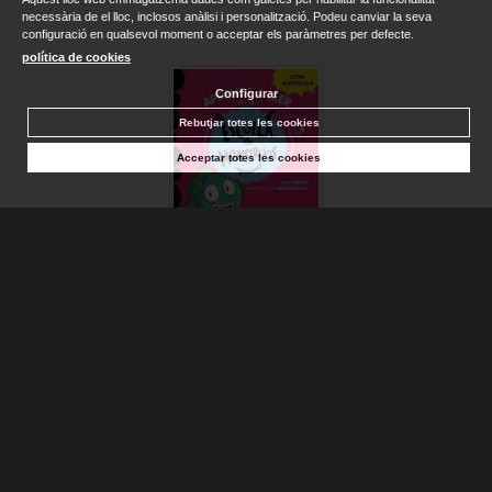
necessària de el lloc, inclosos anàlisi i personalització. Podeu canviar la seva
configuració en qualsevol moment o acceptar els paràmetres per defecte.
política de cookies
Configurar
Rebutjar totes les cookies
Acceptar totes les cookies
SIN TEMOR NI FLOTADOR (APRENDER A LEER EN LA ESCUE...
RIPPIN, SALLY
Sense stock. Consultar terminis d'entrega
7,95 €
AFEGIR A LA CISTELLA