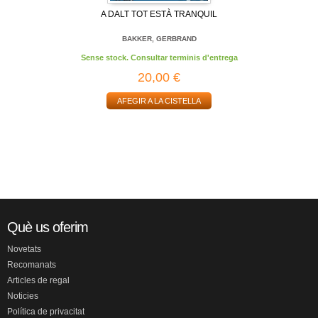
A DALT TOT ESTÀ TRANQUIL
BAKKER, GERBRAND
Sense stock. Consultar terminis d'entrega
20,00 €
AFEGIR A LA CISTELLA
Què us oferim
Novetats
Recomanats
Articles de regal
Noticies
Política de privacitat