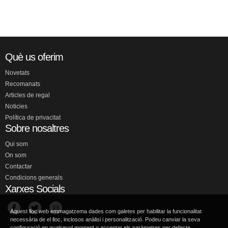
Què us oferim
Novetats
Recomanats
Articles de regal
Noticies
Política de privacitat
Sobre nosaltres
Qui som
On som
Contactar
Condicions generals
Xarxes Socials
Aquest lloc web emmagatzema dades com galetes per habilitar la funcionalitat
necessària de el lloc, inclosos anàlisi i personalització. Podeu canviar la seva
configuració en qualsevol moment o acceptar els paràmetres per defecte.