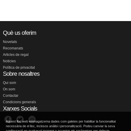
Què us oferim
Novetats
Recomanats
Articles de regal
Noticies
Política de privacitat
Sobre nosaltres
Qui som
On som
Contactar
Condicions generals
Xarxes Socials
Aquest lloc web emmagatzema dades com galetes per habilitar la funcionalitat
necessària de el lloc, inclosos anàlisi i personalització. Podeu canviar la seva
configuració en qualsevol moment o acceptar els paràmetres per defecte.