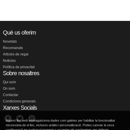
Què us oferim
Novetats
Recomanats
Articles de regal
Noticies
Política de privacitat
Sobre nosaltres
Qui som
On som
Contactar
Condicions generals
Xarxes Socials
Aquest lloc web emmagatzema dades com galetes per habilitar la funcionalitat
necessària de el lloc, inclosos anàlisi i personalització. Podeu canviar la seva
configuració en qualsevol moment o acceptar els paràmetres per defecte.