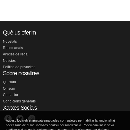
Què us oferim
Novetats
Recomanats
Articles de regal
Noticies
Política de privacitat
Sobre nosaltres
Qui som
On som
Contactar
Condicions generals
Xarxes Socials
Aquest lloc web emmagatzema dades com galetes per habilitar la funcionalitat
necessària de el lloc, inclosos anàlisi i personalització. Podeu canviar la seva
configuració en qualsevol moment o acceptar els paràmetres per defecte.