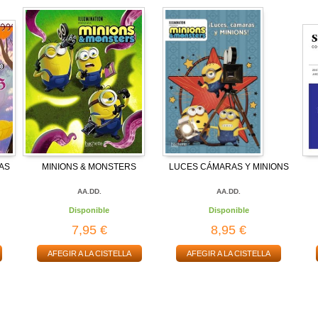
AS
MINIONS & MONSTERS
LUCES CÁMARAS Y MINIONS
AA.DD.
AA.DD.
Disponible
Disponible
7,95 €
8,95 €
AFEGIR A LA CISTELLA
AFEGIR A LA CISTELLA