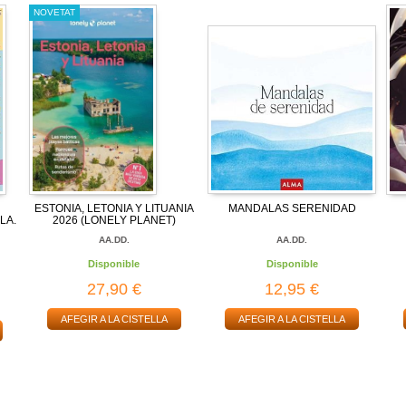
NOVETAT
ESTONIA, LETONIA Y LITUANIA
MANDALAS SERENIDAD
LA.
2026 (LONELY PLANET)
AA.DD.
AA.DD.
Disponible
Disponible
27,90 €
12,95 €
AFEGIR A LA CISTELLA
AFEGIR A LA CISTELLA