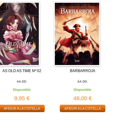
AS OLD AS TIME Nº 02
BARBARROJA
AA.DD.
AA.DD.
Disponible
Disponible
9,95 €
48,00 €
AFEGIR A LA CISTELLA
AFEGIR A LA CISTELLA