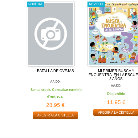
NOVETAT
NOVETAT
BATALLA DE OVEJAS
MI PRIMER BUSCA Y
ENCUENTRA. EN LA ESCUE
3 AÑOS
AA.DD.
AA.DD.
Sense stock. Consultar terminis
Disponible
d'entrega
11,95 €
28,95 €
AFEGIR A LA CISTELLA
AFEGIR A LA CISTELLA