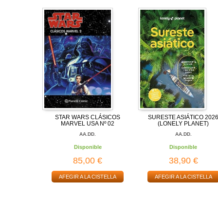
STAR WARS CLÁSICOS
SURESTE ASIÁTICO 202
MARVEL USA Nº 02
(LONELY PLANET)
AA.DD.
AA.DD.
Disponible
Disponible
85,00 €
38,90 €
AFEGIR A LA CISTELLA
AFEGIR A LA CISTELLA