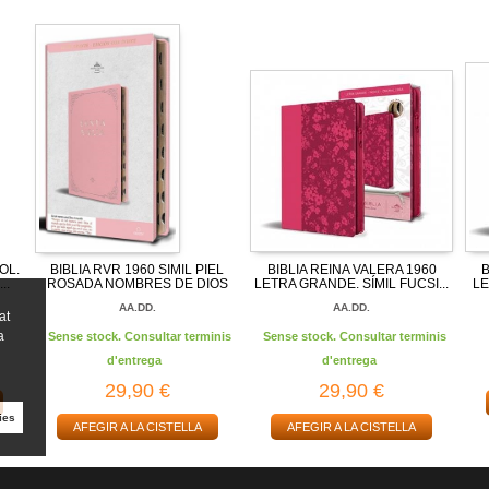
OL.
BIBLIA RVR 1960 SIMIL PIEL
BIBLIA REINA VALERA 1960
B
..
ROSADA NOMBRES DE DIOS
LETRA GRANDE. SÍMIL FUCSI...
LE
AA.DD.
AA.DD.
at
a
Sense stock. Consultar terminis
Sense stock. Consultar terminis
d'entrega
d'entrega
29,90 €
29,90 €
ies
AFEGIR A LA CISTELLA
AFEGIR A LA CISTELLA