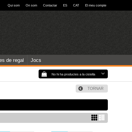
Qui som
On som
Contactar
ES
CAT
El meu compte
les de regal
Jocs
No hi ha productes a la cistella
TORNAR