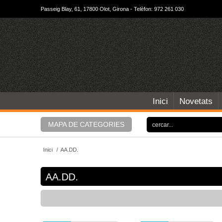
Passeig Blay, 61, 17800 Olot, Girona - Telèfon: 972 261 030
Inici
Novetats
MAPA DE CATEGORIES
Inici
/
AA.DD.
AA.DD.