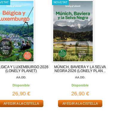
VETAT
NOVETAT
LGICA Y LUXEMBURGO 2026
MÚNICH, BAVIERA Y LA SELVA
(LONELY PLANET)
NEGRA 2026 (LONELY PLAN...
AA.DD.
AA.DD.
Disponible
Disponible
26,90 €
26,90 €
AFEGIR A LA CISTELLA
AFEGIR A LA CISTELLA