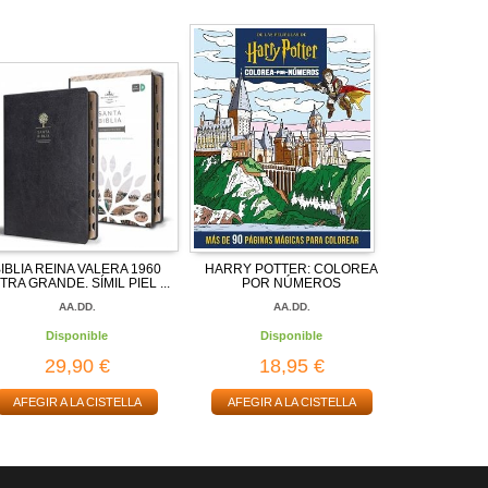
IBLIA REINA VALERA 1960
HARRY POTTER: COLOREA
TRA GRANDE. SÍMIL PIEL ...
POR NÚMEROS
AA.DD.
AA.DD.
Disponible
Disponible
29,90 €
18,95 €
AFEGIR A LA CISTELLA
AFEGIR A LA CISTELLA