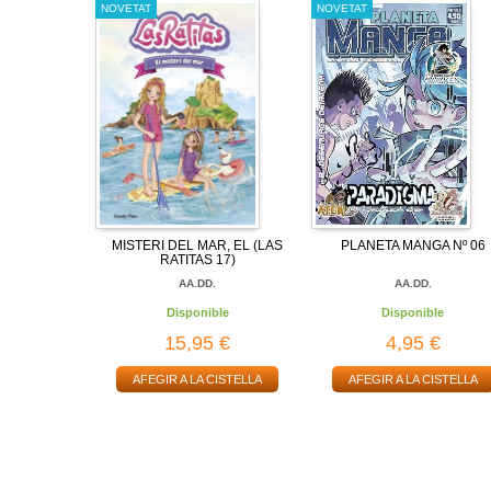
NOVETAT
NOVETAT
MISTERI DEL MAR, EL (LAS
PLANETA MANGA Nº 06
RATITAS 17)
AA.DD.
AA.DD.
Disponible
Disponible
15,95 €
4,95 €
AFEGIR A LA CISTELLA
AFEGIR A LA CISTELLA