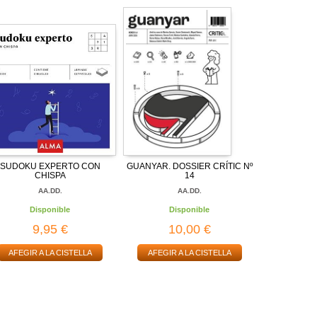
SUDOKU EXPERTO CON
GUANYAR. DOSSIER CRÍTIC Nº
CHISPA
14
AA.DD.
AA.DD.
Disponible
Disponible
9,95 €
10,00 €
AFEGIR A LA CISTELLA
AFEGIR A LA CISTELLA