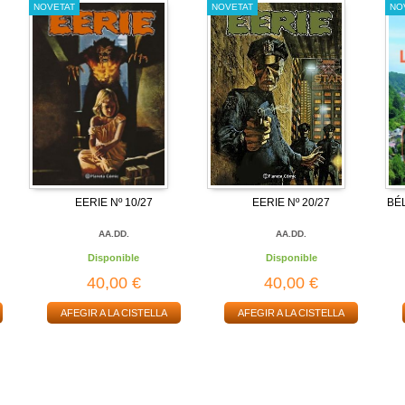
NOVETAT
NOVETAT
NO
EERIE Nº 10/27
EERIE Nº 20/27
BÉ
AA.DD.
AA.DD.
Disponible
Disponible
40,00 €
40,00 €
AFEGIR A LA CISTELLA
AFEGIR A LA CISTELLA