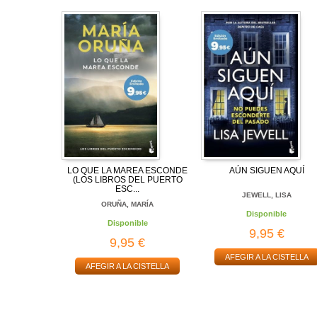
LO QUE LA MAREA ESCONDE
AÚN SIGUEN AQUÍ
(LOS LIBROS DEL PUERTO
ESC...
JEWELL, LISA
ORUÑA, MARÍA
Disponible
Disponible
9,95 €
9,95 €
AFEGIR A LA CISTELLA
AFEGIR A LA CISTELLA