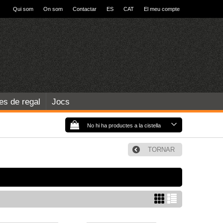
Qui som
On som
Contactar
ES
CAT
El meu compte
les de regal
Jocs
No hi ha productes a la cistella
TORNAR