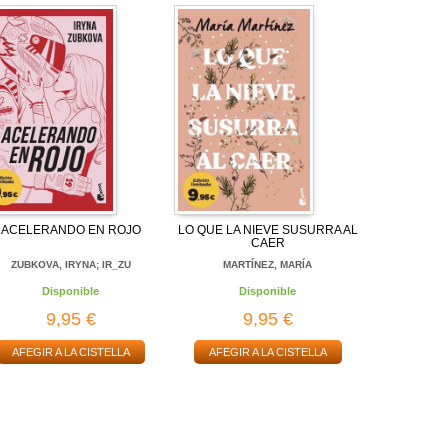
ACELERANDO EN ROJO
LO QUE LA NIEVE SUSURRA AL
CAER
ZUBKOVA, IRYNA; IR_ZU
MARTÍNEZ, MARÍA
Disponible
Disponible
9,95 €
9,95 €
AFEGIR A LA CISTELLA
AFEGIR A LA CISTELLA