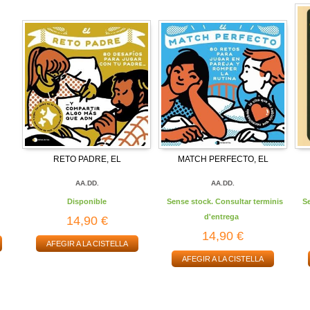
RETO PADRE, EL
MATCH PERFECTO, EL
AA.DD.
AA.DD.
Disponible
Sense stock. Consultar terminis
S
d'entrega
14,90 €
14,90 €
AFEGIR A LA CISTELLA
AFEGIR A LA CISTELLA