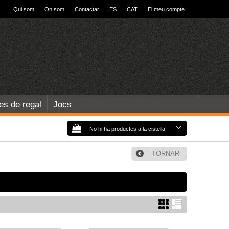
Qui som
On som
Contactar
ES
CAT
El meu compte
les de regal
Jocs
No hi ha productes a la cistella
TORNAR