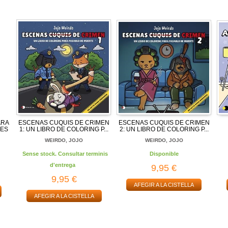
ARA
ESCENAS CUQUIS DE CRIMEN
ESCENAS CUQUIS DE CRIMEN
CES
1: UN LIBRO DE COLORING P...
2: UN LIBRO DE COLORING P...
WEIRDO, JOJO
WEIRDO, JOJO
Sense stock. Consultar terminis
Disponible
d'entrega
9,95 €
9,95 €
AFEGIR A LA CISTELLA
AFEGIR A LA CISTELLA