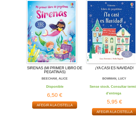
SIRENAS (MI PRIMER LIBRO DE
¡YA CASI ES NAVIDAD!
PEGATINAS)
BEECHAM, ALICE
BOWMAN, LUCY
Disponible
Sense stock. Consultar termi
d'entrega
6,50 €
5,95 €
AFEGIR A LA CISTELLA
AFEGIR A LA CISTELLA