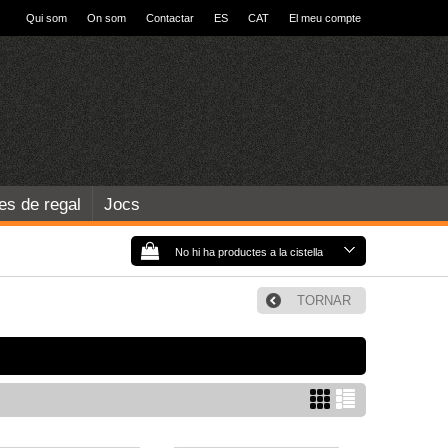
Qui som
On som
Contactar
ES
CAT
El meu compte
les de regal
Jocs
No hi ha productes a la cistella
TORNAR