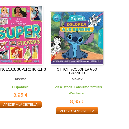
INCESAS. SUPERSTICKERS
STITCH. ¡COLOREA A LO
GRANDE!
DISNEY
DISNEY
Disponible
Sense stock. Consultar terminis
d'entrega
8,95 €
8,95 €
AFEGIR A LA CISTELLA
AFEGIR A LA CISTELLA