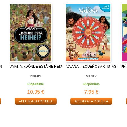
UN
VAIANA. ¿DÓNDE ESTÁ HEIHEI?
VAIANA. PEQUEÑOS ARTISTAS
PR
DISNEY
DISNEY
Disponible
Disponible
10,95 €
7,95 €
AFEGIR A LA CISTELLA
AFEGIR A LA CISTELLA