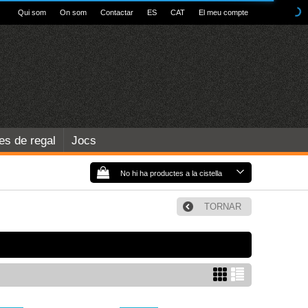
Qui som
On som
Contactar
ES
CAT
El meu compte
les de regal
Jocs
No hi ha productes a la cistella
TORNAR