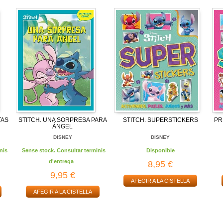
TAS
STITCH. UNA SORPRESA PARA
STITCH. SUPERSTICKERS
PR
ÁNGEL
DISNEY
DISNEY
nis
Sense stock. Consultar terminis
Disponible
d'entrega
8,95 €
9,95 €
AFEGIR A LA CISTELLA
AFEGIR A LA CISTELLA