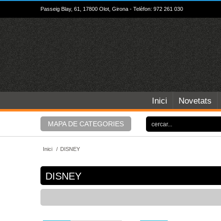
Passeig Blay, 61, 17800 Olot, Girona - Telèfon: 972 261 030
Inici
Novetats
MAPA DE CATEGORIES
Inici
/
DISNEY
DISNEY