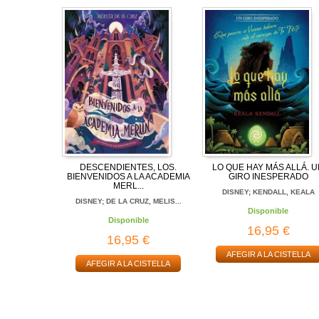
DESCENDIENTES, LOS.
LO QUE HAY MÁS ALLÁ. 
BIENVENIDOS A LA ACADEMIA
GIRO INESPERADO
MERL...
DISNEY; KENDALL, KEALA
DISNEY; DE LA CRUZ, MELIS...
Disponible
Disponible
16,95 €
16,95 €
AFEGIR A LA CISTELLA
AFEGIR A LA CISTELLA