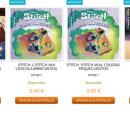
NOVETAT
NOVETAT
NO
STITCH. L'STITCH VA A
STITCH. STITCH VA AL COLEGIO.
)
L'ESCOLA (MINICONTES)
PEQUECUENTOS
DISNEY
DISNEY
Disponible
Disponible
3,95 €
3,95 €
AFEGIR A LA CISTELLA
AFEGIR A LA CISTELLA