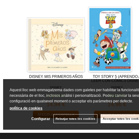
DISNEY. MIS PRIMEROS AÑOS
TOY STORY 5 (APRENDO 
LEER CON CÓMICS DISNE
DISNEY
DISNEY
Aquest lloc web emmagatzema dades com galetes per habilitar la funcionalit
necessària de el lloc, inclosos anàlisi i personalització. Podeu canviar la sev
Disponible
Disponible
configuració en qualsevol moment o acceptar els paràmetres per defecte.
14,94 €
14,96 €
política de cookies
AFEGIR A LA CISTELLA
AFEGIR A LA CISTELLA
Configurar
Rebutjar totes les cookies
Acceptar totes les cook