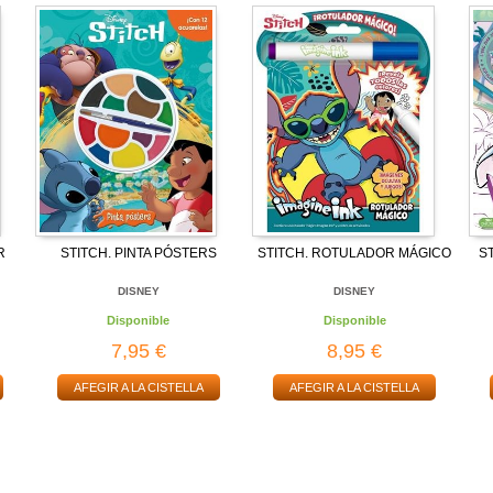
R
STITCH. PINTA PÓSTERS
STITCH. ROTULADOR MÁGICO
ST
DISNEY
DISNEY
Disponible
Disponible
7,95 €
8,95 €
AFEGIR A LA CISTELLA
AFEGIR A LA CISTELLA