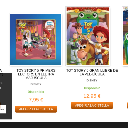
A
TOY STORY 5 PRIMERS
TOY STORY 5 GRAN LLIBRE DE
Y)
LECTORS EN LLETRA
LA PEL·LÍCULA
MAJÚSCULA
DISNEY
at
DISNEY
a
Disponible
Disponible
12,95 €
7,95 €
AFEGIR A LA CISTELLA
AFEGIR A LA CISTELLA
ies