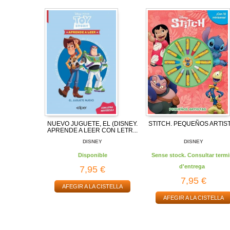
NUEVO JUGUETE, EL (DISNEY.
STITCH. PEQUEÑOS ARTIS
APRENDE A LEER CON LETR...
DISNEY
DISNEY
Disponible
Sense stock. Consultar termi
d'entrega
7,95 €
7,95 €
AFEGIR A LA CISTELLA
AFEGIR A LA CISTELLA