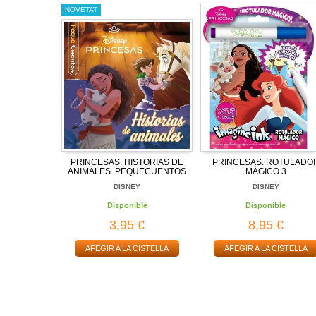
NOVETAT
PRINCESAS. HISTORIAS DE
PRINCESAS. ROTULADO
ANIMALES. PEQUECUENTOS
MÁGICO 3
DISNEY
DISNEY
Disponible
Disponible
3,95 €
8,95 €
AFEGIR A LA CISTELLA
AFEGIR A LA CISTELLA