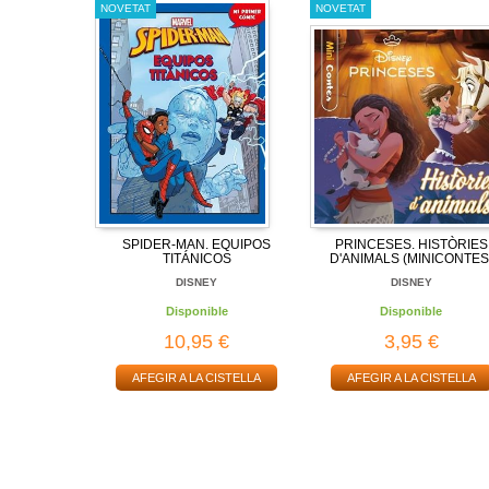
NOVETAT
NOVETAT
SPIDER-MAN. EQUIPOS
PRINCESES. HISTÒRIES
TITÁNICOS
D'ANIMALS (MINICONTES
DISNEY
DISNEY
Disponible
Disponible
10,95 €
3,95 €
AFEGIR A LA CISTELLA
AFEGIR A LA CISTELLA