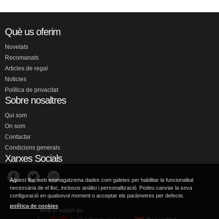
Què us oferim
Novetats
Recomanats
Articles de regal
Noticies
Política de privacitat
Sobre nosaltres
Qui som
On som
Contactar
Condicions generals
Xarxes Socials
Aquest lloc web emmagatzema dades com galetes per habilitar la funcionalitat
necessària de el lloc, inclosos anàlisi i personalització. Podeu canviar la seva
configuració en qualsevol moment o acceptar els paràmetres per defecte.
política de cookies