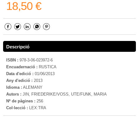
18,50 €
Descripció
ISBN :
978-3-06-023972-6
Encuadernació :
RUSTICA
Data d'edició :
01/06/2013
Any d'edició :
2013
Idioma :
ALEMANY
Autors :
JIN, FRIEDERIKE/VOSS, UTE/FUNK, MARIA
Nº de pàgines :
256
Col·lecció :
LEX:TRA