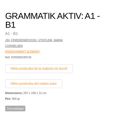
GRAMMATIK AKTIV: A1 -
B1
A1 - B1
JIN, FRIEDERIKE/VOSS, UTE/FUNK, MARIA
CORNELSEN
ENSENYAMENT ALEMANY
Ref. 9783060239726
Altres productes de la mateixa col·lecció
Altres productes del mateix autor
Dimensions:
297 x 196 x 11 cm
Pes:
560 gr
Descatalogat