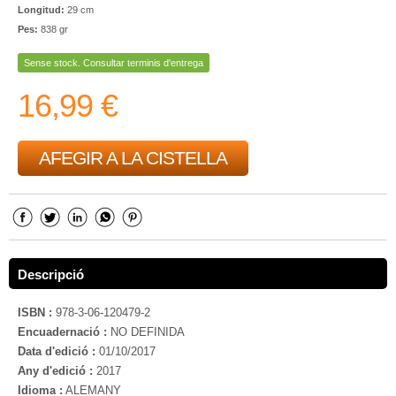
Longitud:
29 cm
Pes:
838 gr
Sense stock. Consultar terminis d'entrega
16,99 €
AFEGIR A LA CISTELLA
Descripció
ISBN :
978-3-06-120479-2
Encuadernació :
NO DEFINIDA
Data d'edició :
01/10/2017
Any d'edició :
2017
Idioma :
ALEMANY