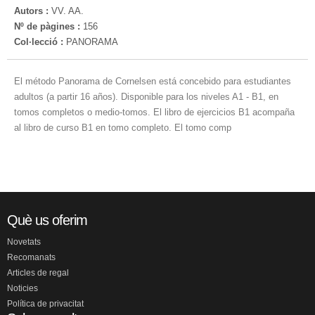
Autors :
VV. AA.
Nº de pàgines :
156
Col·lecció :
PANORAMA
El método Panorama de Cornelsen está concebido para estudiantes
adultos (a partir 16 años). Disponible para los niveles A1 - B1, en
tomos completos o medio-tomos. El libro de ejercicios B1 acompaña
al libro de curso B1 en tomo completo. El tomo comp
Què us oferim
Novetats
Recomanats
Articles de regal
Noticies
Política de privacitat