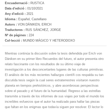
Encuadernació :
RUSTICA
Data d'edició :
01/10/2021
Any d'edició :
2021
Idioma :
Español, Castellano
Autors :
VON DÄNIKEN, ERICH
Traductores :
RUS SÁNCHEZ, JORGE
Nº de pàgines :
224
Col·lecció :
MUNDO MÁGICO Y HETERODOXO
Mientras continúa la discusión sobre la tesis defendida por Erich von
Däniken en su primer libro Recuerdos del futuro, el autor presenta otro
relato fascinante con los resultados de su último viaje de
investigación a los desconcertantes lugares de las culturas primitivas.
El análisis de los más recientes hallazgos científi cos respalda su tan
discutida tesis según la cual seres extraterrestres visitaron nuestro
planeta en tiempos prehistóricos, y abre asombrosas perspectivas
sobre el pasado y el futuro de la humanidad. Regreso a las estrellas
transmite a través de los informes de sus viajes por todo el mundo los
increíbles esfuerzos que el autor ha realizado para hallar las piezas
que faltan en los enigmas que todavía siguen por resolver. El lector lo