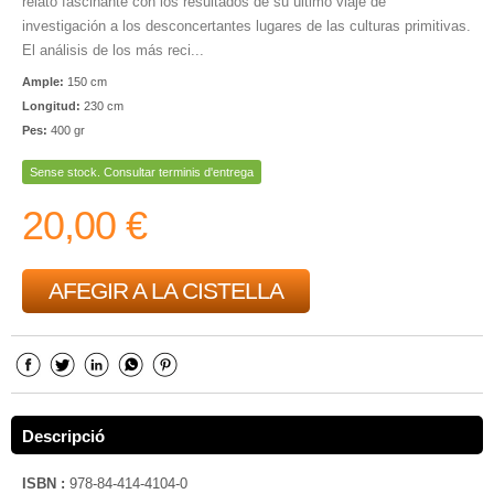
relato fascinante con los resultados de su último viaje de
investigación a los desconcertantes lugares de las culturas primitivas.
El análisis de los más reci...
Ample:
150 cm
Longitud:
230 cm
Pes:
400 gr
Sense stock. Consultar terminis d'entrega
20,00 €
AFEGIR A LA CISTELLA
Descripció
ISBN :
978-84-414-4104-0