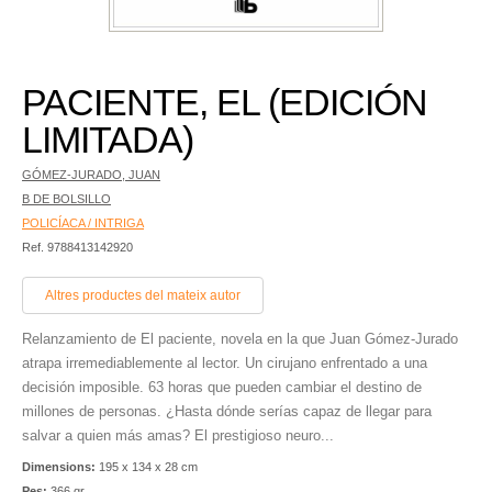
PACIENTE, EL (EDICIÓN
LIMITADA)
GÓMEZ-JURADO, JUAN
B DE BOLSILLO
POLICÍACA / INTRIGA
Ref. 9788413142920
Altres productes del mateix autor
Relanzamiento de El paciente, novela en la que Juan Gómez-Jurado
atrapa irremediablemente al lector. Un cirujano enfrentado a una
decisión imposible. 63 horas que pueden cambiar el destino de
millones de personas. ¿Hasta dónde serías capaz de llegar para
salvar a quien más amas? El prestigioso neuro...
Dimensions:
195 x 134 x 28 cm
Pes:
366 gr