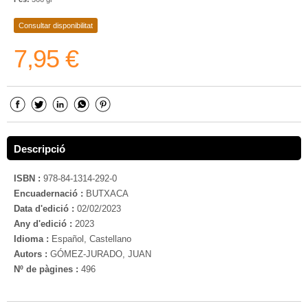
Consultar disponibilitat
7,95 €
Descripció
ISBN :
978-84-1314-292-0
Encuadernació :
BUTXACA
Data d'edició :
02/02/2023
Any d'edició :
2023
Idioma :
Español, Castellano
Autors :
GÓMEZ-JURADO, JUAN
Nº de pàgines :
496