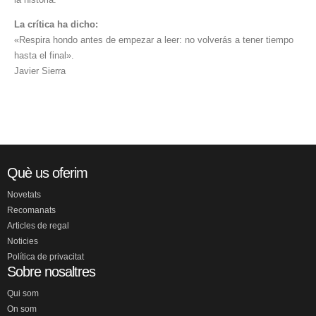
La crítica ha dicho:
«Respira hondo antes de empezar a leer: no volverás a tener tiempo
hasta el final».
Javier Sierra
Què us oferim
Novetats
Recomanats
Articles de regal
Noticies
Política de privacitat
Sobre nosaltres
Qui som
On som