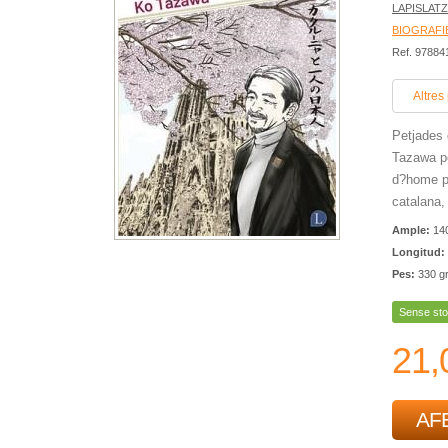
LAPISLATZ
BIOGRAFI
Ref. 9788
Altres
Petjades 
Tazawa pe
d?home po
catalana, 
Ample:
14
Longitud:
Pes:
330 g
Sense sto
21,
AFE