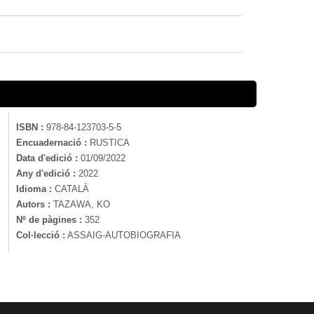
ISBN :
978-84-123703-5-5
Encuadernació :
RUSTICA
Data d'edició :
01/09/2022
Any d'edició :
2022
Idioma :
CATALÀ
Autors :
TAZAWA, KO
Nº de pàgines :
352
Col·lecció :
ASSAIG-AUTOBIOGRAFIA