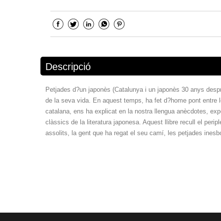
Descripció
Petjades d?un japonès (Catalunya i un japonès 30 anys despré
de la seva vida. En aquest temps, ha fet d?home pont entre les
catalana, ens ha explicat en la nostra llengua anècdotes, exp
clàssics de la literatura japonesa. Aquest llibre recull el peri
assolits, la gent que ha regat el seu camí, les petjades ines