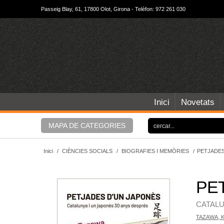
Passeig Blay, 61, 17800 Olot, Girona - Telèfon: 972 261 030
Inici
Novetats
MAPA DE CATEGORIES
Inici
/
CIÈNCIES SOCIALS
/
BIOGRAFIES I MEMÒRIES
/
PETJADES
PE
CATALU
TAZAWA, 