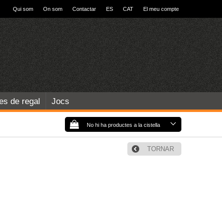
Qui som
On som
Contactar
ES
CAT
El meu compte
les de regal
Jocs
No hi ha productes a la cistella
TORNAR