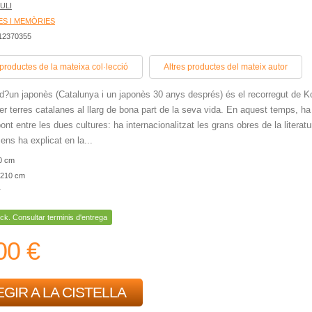
ULI
ES I MEMÒRIES
412370355
 productes de la mateixa col·lecció
Altres productes del mateix autor
d?un japonès (Catalunya i un japonès 30 anys després) és el recorregut de K
r terres catalanes al llarg de bona part de la seva vida. En aquest temps, ha 
nt entre les dues cultures: ha internacionalitzat les grans obres de la literatu
ens ha explicat en la...
0 cm
210 cm
r
ck. Consultar terminis d'entrega
00 €
GIR A LA CISTELLA