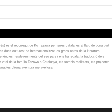
s) és el recorregut de Ko Tazawa per terres catalanes al llarg de bona part
 dues cultures: ha internacionalitzat les grans obres de la literatura
eriències i esdeveniments del seu país i ens ha regalat la traducció dels
ple vital de la família Tazawa a Catalunya, els somnis realitzats, els projectes
borrables d?una aventura meravellosa.