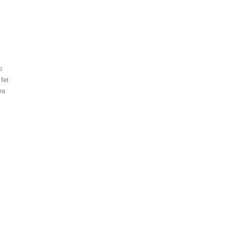
o
fet
ra