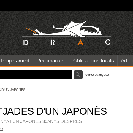
Properament
Recomanats
Publicacions locals
Artic
cerca avançada
 D'UN JAPONÈS
TJADES D'UN JAPONÈS
NYA I UN JAPONÈS 30ANYS DESPRÉS
KO