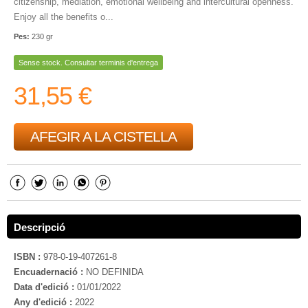
citizenship, mediation, emotional wellbeing and intercultural openness.
Enjoy all the benefits o...
Pes:
230 gr
Sense stock. Consultar terminis d'entrega
31,55 €
AFEGIR A LA CISTELLA
Descripció
ISBN :
978-0-19-407261-8
Encuadernació :
NO DEFINIDA
Data d'edició :
01/01/2022
Any d'edició :
2022