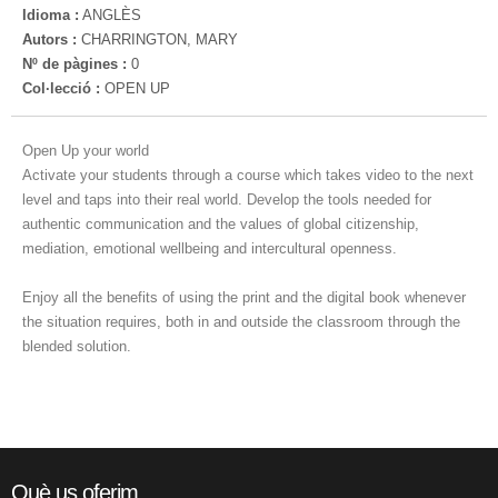
Idioma :
ANGLÈS
Autors :
CHARRINGTON, MARY
Nº de pàgines :
0
Col·lecció :
OPEN UP
Open Up your world
Activate your students through a course which takes video to the next
level and taps into their real world. Develop the tools needed for
authentic communication and the values of global citizenship,
mediation, emotional wellbeing and intercultural openness.
Enjoy all the benefits of using the print and the digital book whenever
the situation requires, both in and outside the classroom through the
blended solution.
Què us oferim