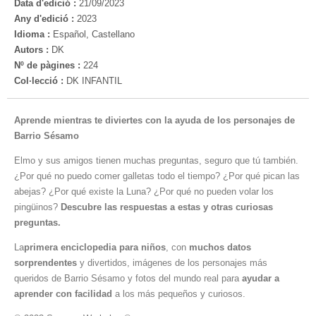
Data d'edició :
21/09/2023
Any d'edició :
2023
Idioma :
Español, Castellano
Autors :
DK
Nº de pàgines :
224
Col·lecció :
DK INFANTIL
Aprende mientras te diviertes con la ayuda de los personajes de
Barrio Sésamo
Elmo y sus amigos tienen muchas preguntas, seguro que tú también.
¿Por qué no puedo comer galletas todo el tiempo? ¿Por qué pican las
abejas? ¿Por qué existe la Luna? ¿Por qué no pueden volar los
pingüinos?
Descubre las respuestas a estas y otras curiosas
preguntas.
La
primera enciclopedia para niños
, con
muchos datos
sorprendentes
y divertidos, imágenes de los personajes más
queridos de Barrio Sésamo y fotos del mundo real para
ayudar a
aprender con facilidad
a los más pequeños y curiosos.