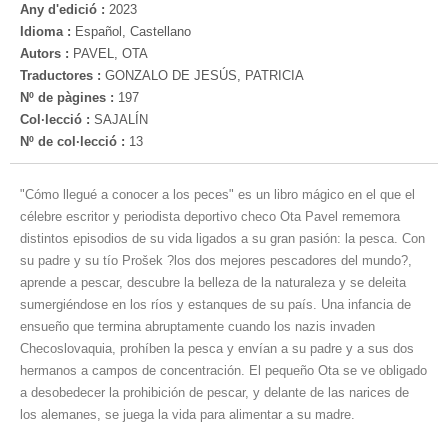
Any d'edició :
2023
Idioma :
Español, Castellano
Autors :
PAVEL, OTA
Traductores :
GONZALO DE JESÚS, PATRICIA
Nº de pàgines :
197
Col·lecció :
SAJALÍN
Nº de col·lecció :
13
"Cómo llegué a conocer a los peces" es un libro mágico en el que el
célebre escritor y periodista deportivo checo Ota Pavel rememora
distintos episodios de su vida ligados a su gran pasión: la pesca. Con
su padre y su tío Prošek ?los dos mejores pescadores del mundo?,
aprende a pescar, descubre la belleza de la naturaleza y se deleita
sumergiéndose en los ríos y estanques de su país. Una infancia de
ensueño que termina abruptamente cuando los nazis invaden
Checoslovaquia, prohíben la pesca y envían a su padre y a sus dos
hermanos a campos de concentración. El pequeño Ota se ve obligado
a desobedecer la prohibición de pescar, y delante de las narices de
los alemanes, se juega la vida para alimentar a su madre.