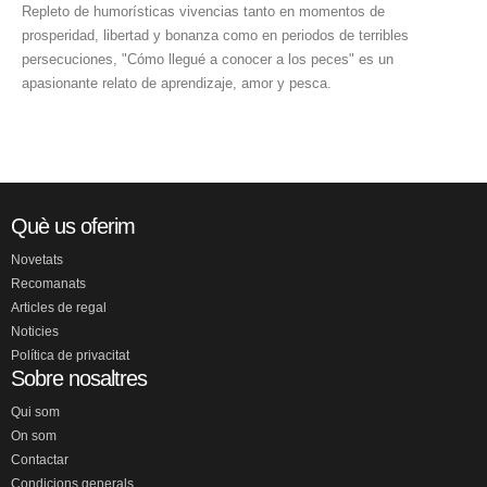
Repleto de humorísticas vivencias tanto en momentos de
prosperidad, libertad y bonanza como en periodos de terribles
persecuciones, "Cómo llegué a conocer a los peces" es un
apasionante relato de aprendizaje, amor y pesca.
Què us oferim
Novetats
Recomanats
Articles de regal
Noticies
Política de privacitat
Sobre nosaltres
Qui som
On som
Contactar
Condicions generals