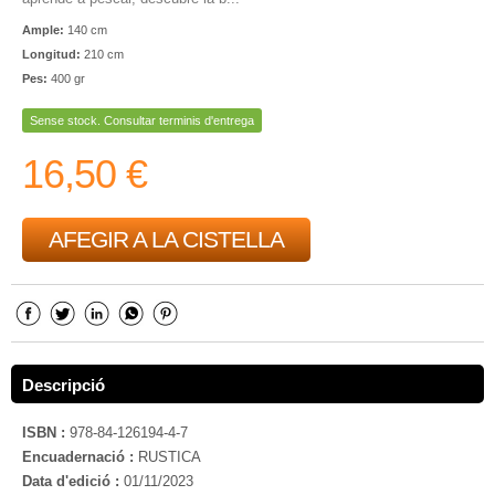
Ample:
140 cm
Longitud:
210 cm
Pes:
400 gr
Sense stock. Consultar terminis d'entrega
16,50 €
AFEGIR A LA CISTELLA
Descripció
ISBN :
978-84-126194-4-7
Encuadernació :
RUSTICA
Data d'edició :
01/11/2023