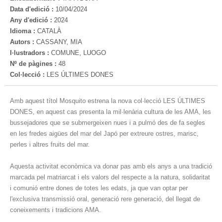
Data d'edició :
10/04/2024
Any d'edició :
2024
Idioma :
CATALÀ
Autors :
CASSANY, MIA
I·lustradors :
COMUNE, LUOGO
Nº de pàgines :
48
Col·lecció :
LES ÚLTIMES DONES
Amb aquest títol Mosquito estrena la nova col·lecció LES ÚLTIMES
DONES, en aquest cas presenta la mil·lenària cultura de les AMA, les
bussejadores que se submergeixen nues i a pulmó des de fa segles
en les fredes aigües del mar del Japó per extreure ostres, marisc,
perles i altres fruits del mar.
Aquesta activitat econòmica va donar pas amb els anys a una tradició
marcada pel matriarcat i els valors del respecte a la natura, solidaritat
i comunió entre dones de totes les edats, ja que van optar per
l'exclusiva transmissió oral, generació rere generació, del llegat de
coneixements i tradicions AMA.