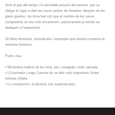
Amb el pas del temps i la inevitable pressió del turisme, que va
obligar el Japó a obrir les seves portes als forasters després de les
grans guerres, les Ama han vist que el nombre de les seves
components és ara molt escarransit i pràcticament ja només es
dediquen a l'espectacle.
Un llibre feminista, reivindicatiu i inspirador que intenta conserva la
memòria històrica.
Punts clau:
• Mil·lenària tradició de les Ama, poc coneguda i molt valorada.
• L'il·lustrador Luogo Comune és un dels més importants Street
Artistes d'Itàlia.
• La composició i el disseny són espectaculars.