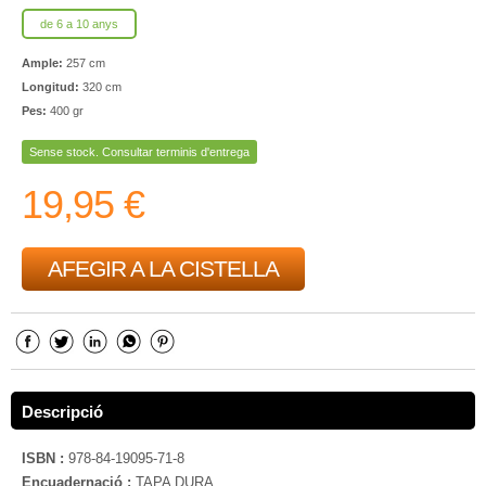
de 6 a 10 anys
Ample:
257 cm
Longitud:
320 cm
Pes:
400 gr
Sense stock. Consultar terminis d'entrega
19,95 €
AFEGIR A LA CISTELLA
Descripció
ISBN :
978-84-19095-71-8
Encuadernació :
TAPA DURA