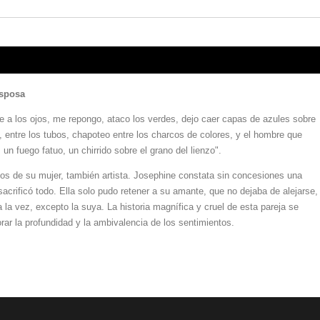
esposa
 a los ojos, me repongo, ataco los verdes, dejo caer capas de azules sobre
a, entre los tubos, chapoteo entre los charcos de colores, y el hombre que
 un fuego fatuo, un chirrido sobre el grano del lienzo".
jos de su mujer, también artista. Josephine constata sin concesiones una
acrificó todo. Ella solo pudo retener a su amante, que no dejaba de alejarse,
 la vez, excepto la suya. La historia magnífica y cruel de esta pareja se
rar la profundidad y la ambivalencia de los sentimientos.