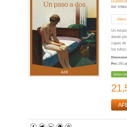
LITERATU
Ref. 9788
Altres
Un retrat
dando pin
capas de 
los tubos
Dimensio
Pes:
291 g
Sense sto
21,
AFE