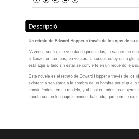
Descripció
Un retrato de Edward Hopper a través de los ojos de su 
"A veces sueño, me veo dando pinceladas, la sangre me sube
el lienzo, en trombas, en volutas. Entonces estoy en la glori
está aquí al lado sin estar se convierte en un recuerdo lejano,
Esta novela es el retrato de Edward Hopper a través de los o
existencia sepultada a la sombra de un hombre por el que lo s
convirtiéndose en su modelo, y al final en todas las mujeres a
cuenta con un lenguaje luminoso, habitado, que permite explo