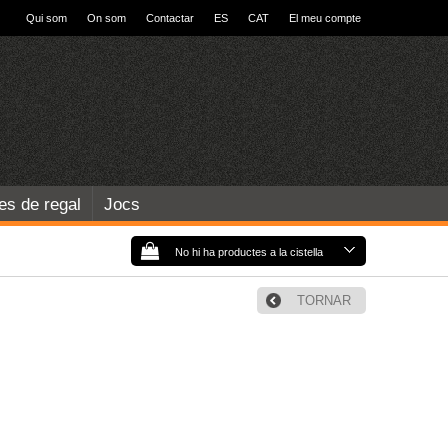
Qui som
On som
Contactar
ES
CAT
El meu compte
les de regal
Jocs
No hi ha productes a la cistella
TORNAR