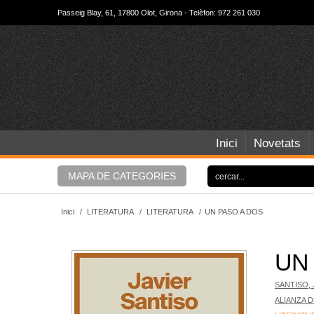
Passeig Blay, 61, 17800 Olot, Girona - Telèfon: 972 261 030
Inici
Novetats
MAPA DE CATEGORIES
Inici
/
LITERATURA
/
LITERATURA
/
UN PASO A DOS
UN
SANTISO, 
ALIANZA 