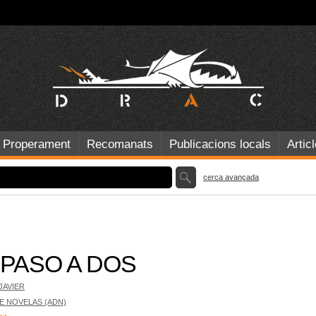
Properament
Recomanats
Publicacions locals
Artic
cerca avançada
 PASO A DOS
JAVIER
DE NOVELAS (ADN)