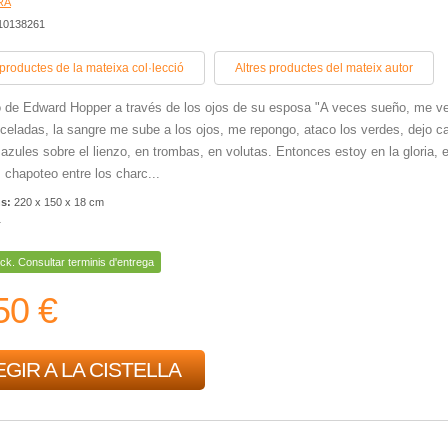
RA
410138261
 productes de la mateixa col·lecció
Altres productes del mateix autor
o de Edward Hopper a través de los ojos de su esposa "A veces sueño, me v
celadas, la sangre me sube a los ojos, me repongo, ataco los verdes, dejo c
azules sobre el lienzo, en trombas, en volutas. Entonces estoy en la gloria, e
, chapoteo entre los charc...
ns:
220 x 150 x 18 cm
r
ck. Consultar terminis d'entrega
50 €
GIR A LA CISTELLA