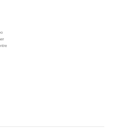
eo
aer
ntre