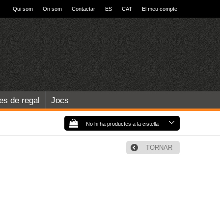
Qui som
On som
Contactar
ES
CAT
El meu compte
les de regal
Jocs
No hi ha productes a la cistella
TORNAR