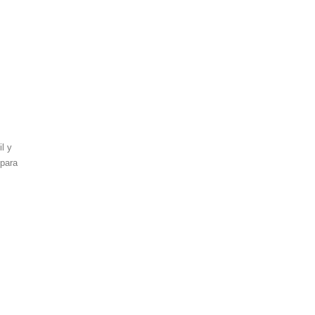
l y
 para