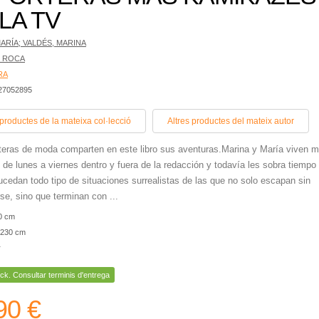
LA TV
ARÍA; VALDÉS, MARINA
 ROCA
RA
427052895
 productes de la mateixa col·lecció
Altres productes del mateix autor
teras de moda comparten en este libro sus aventuras.Marina y María viven mi
 de lunes a viernes dentro y fuera de la redacción y todavía les sobra tiempo
ucedan todo tipo de situaciones surrealistas de las que no solo escapan sin
se, sino que terminan con ...
0 cm
230 cm
r
ck. Consultar terminis d'entrega
90 €