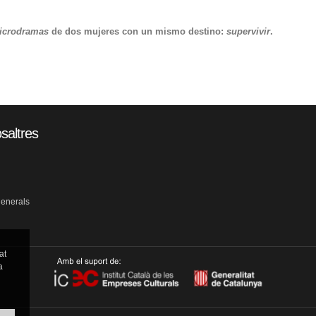
icrodramas
de dos mujeres con un mismo destino:
supervivir
.
saltres
generals
at
a