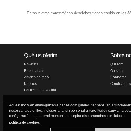
Estas y otras catastróficas desdichas tienen cabida en los
M
Què us oferim
Sobre no
Novetats
Qui som
Recomanats
On som
Articles de regal
Contactar
Noticies
Condicions 
Política de privacitat
Aquest lloc web emmagatzema dades com galetes per habilitar la funcionalit
necessària de el lloc, inclosos anàlisi i personalització. Podeu canviar la sev
configuració en qualsevol moment o acceptar els paràmetres per defecte.
política de cookies