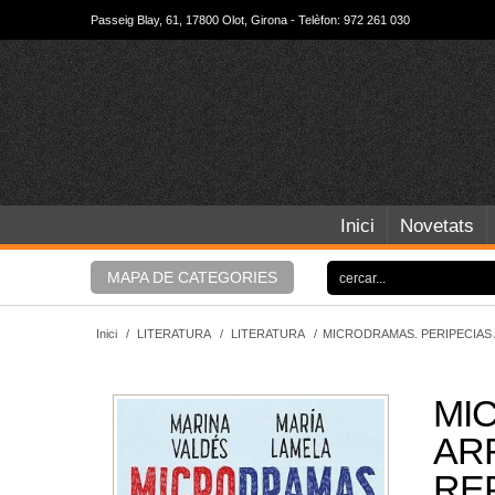
Passeig Blay, 61, 17800 Olot, Girona - Telèfon: 972 261 030
Inici
Novetats
MAPA DE CATEGORIES
Inici
/
LITERATURA
/
LITERATURA
/
MICRODRAMAS. PERIPECIAS 
MI
AR
RE