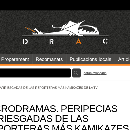
Properament
Recomanats
Publicacions locals
Artic
cerca avançada
ARRIESGADAS DE LAS REPORTERAS MÁS KAMIKAZES DE LA TV
CRODRAMAS. PERIPECIAS
RIESGADAS DE LAS
PORTERAS MÁS KAMIKAZES