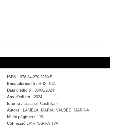
ISBN :
978-84-270-5289-5
Encuadernació :
RUSTICA
Data d'edició :
05/06/2024
Any d'edició :
2024
Idioma :
Español, Castellano
Autors :
LAMELA, MARÍA; VALDÉS, MARINA
Nº de pàgines :
296
Col·lecció :
MR NARRATIVA