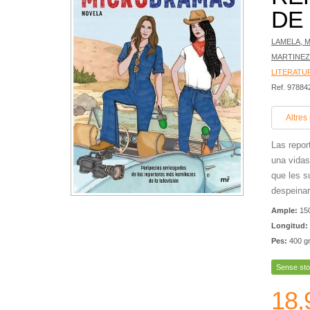
DE 
LAMELA, M
MARTINEZ
LITERATU
Ref. 9788
Altres
Las repor
una vidas
que les s
despeinar
Ample:
15
Longitud:
Pes:
400 g
Sense sto
18,