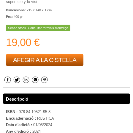
superficie y lo visi...
Dimensions:
215 x 140 x 1 cm
Pes:
400 gr
Sense stock. Consultar terminis d'entrega
19,00 €
AFEGIR A LA CISTELLA
Descripció
ISBN :
978-84-19521-95-8
Encuadernació :
RUSTICA
Data d'edició :
01/05/2024
Any d'edició :
2024