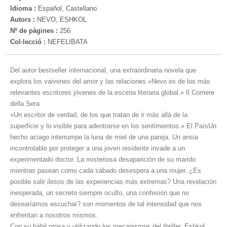
Idioma :
Español, Castellano
Autors :
NEVO, ESHKOL
Nº de pàgines :
256
Col·lecció :
NEFELIBATA
Del autor bestseller internacional, una extraordinaria novela que
explora los vaivenes del amor y las relaciones.«Nevo es de los más
relevantes escritores jóvenes de la escena literaria global.» Il Corriere
della Sera
«Un escritor de verdad, de los que tratan de ir más allá de la
superficie y lo visible para adentrarse en los sentimientos.» El PaísUn
hecho aciago interrumpe la luna de miel de una pareja. Un ansia
incontrolable por proteger a una joven residente invade a un
experimentado doctor. La misteriosa desaparición de su marido
mientras pasean como cada sábado desespera a una mujer. ¿Es
posible salir ilesos de las experiencias más extremas? Una revelación
inesperada, un secreto siempre oculto, una confesión que no
desearíamos escuchar? son momentos de tal intensidad que nos
enfrentan a nosotros mismos.
Con su hábil prosa y utilizando los mecanismos del thriller, Eshkol