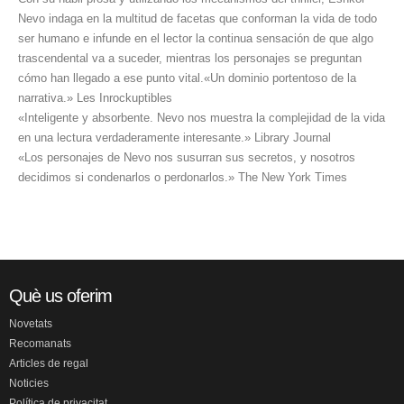
Nevo indaga en la multitud de facetas que conforman la vida de todo
ser humano e infunde en el lector la continua sensación de que algo
trascendental va a suceder, mientras los personajes se preguntan
cómo han llegado a ese punto vital.«Un dominio portentoso de la
narrativa.» Les Inrockuptibles
«Inteligente y absorbente. Nevo nos muestra la complejidad de la vida
en una lectura verdaderamente interesante.» Library Journal
«Los personajes de Nevo nos susurran sus secretos, y nosotros
decidimos si condenarlos o perdonarlos.» The New York Times
Què us oferim
Novetats
Recomanats
Articles de regal
Noticies
Política de privacitat