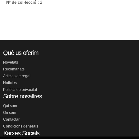
Nº de col·lecció :
2
Què us oferim
Novetats
Recomanats
Articles de regal
Noticies
Política de privacitat
Sobre nosaltres
Qui som
On som
Contactar
Condicions generals
Xarxes Socials