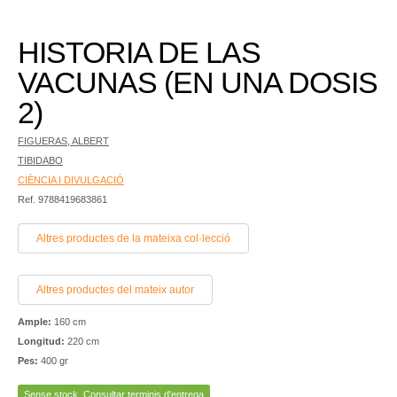
HISTORIA DE LAS
VACUNAS (EN UNA DOSIS
2)
FIGUERAS, ALBERT
TIBIDABO
CIÈNCIA I DIVULGACIÓ
Ref. 9788419683861
Altres productes de la mateixa col·lecció
Altres productes del mateix autor
Ample:
160 cm
Longitud:
220 cm
Pes:
400 gr
Sense stock. Consultar terminis d'entrega