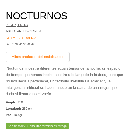
NOCTURNOS
PÉREZ, LAURA
ASTIBERRI EDICIONES
NOVEL·LA GRÀFICA
Ref. 9788419670540
Altres productes del mateix autor
'Nocturnos' muestra diferentes ecosistemas de la noche, un espacio
de tiempo que hemos hecho nuestro a lo largo de la historia, pero que
no nos llega a pertenecer, un territorio invisible.La soledad y la
inteligencia artificial se hacen hueco en la cama de una mujer que
duda si llenar o no el vacío ...
Ample:
190 cm
Longitud:
260 cm
Pes:
400 gr
Sense stock. Consultar terminis d'entrega